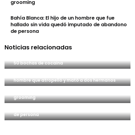
grooming
Bahía Blanca: El hijo de un hombre que fue
hallado sin vida quedó imputado de abandono
de persona
Noticias relacionadas
Patagones: Un hombre quedó detenido con casi
50 bochas de cocaína
Coronel Suárez: Piden elevar a juicio la causa del
hombre que atropelló y mató a dos hermanos
Coronel Dorrego: Detuvieron a un docente por
grooming
Bahía Blanca: El hijo de un hombre que fue
hallado sin vida quedó imputado de abandono
de persona