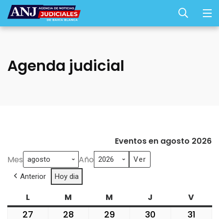
Agenda judicial
Eventos en agosto 2026
Mes
Año
Anterior
Hoy dia
L
lunes
M
martes
M
miércoles
J
jueves
V
viern
27
27
28
28
29
29
30
30
31
31