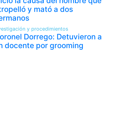
uicio la causa del hombre que
tropelló y mató a dos
ermanos
vestigación y procedimientos
oronel Dorrego: Detuvieron a
n docente por grooming