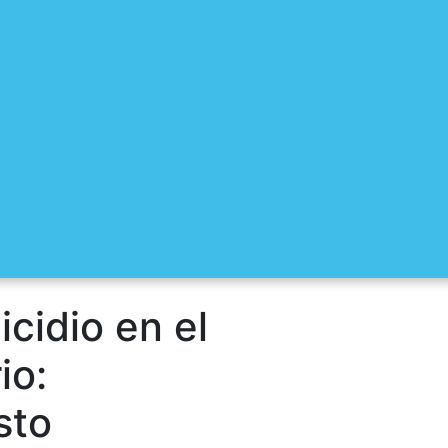
cidio en el
io:
sto