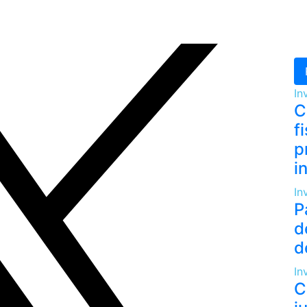
In
C
f
p
i
In
P
d
d
In
C