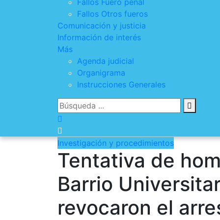
Fallos Fuero penal
Fallos Otros fueros
Comunicación y justicia
Información de interés
Más
Agenda judicial
Organigrama
Instrucciones Generales
Investigación y procedimientos
Tentativa de homi
Barrio Universitar
revocaron el arre