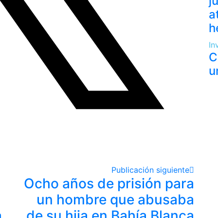
j
a
h
In
C
u
Publicación siguiente
Ocho años de prisión para
un hombre que abusaba
a
de su hija en Bahía Blanca