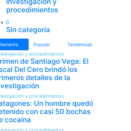
Investigación y
procedimientos
0
Sin categoría
Reciente
Popular
Tendencias
vestigación y procedimientos
rimen de Santiago Vega: El
iscal Del Cero brindó los
rimeros detalles de la
nvestigación
vestigación y procedimientos
atagones: Un hombre quedó
etenido con casi 50 bochas
e cocaína
vestigación y procedimientos