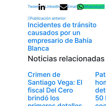
Tweet
LinkedIn
Email
WhatsApp
0
Publicación anterior
Incidentes de tránsito
causados por un
empresario de Bahía
Blanca
Noticias relacionadas
Crimen de
Pat
Santiago Vega: El
ho
fiscal Del Cero
det
brindó los
50 
primeros detalles
coc