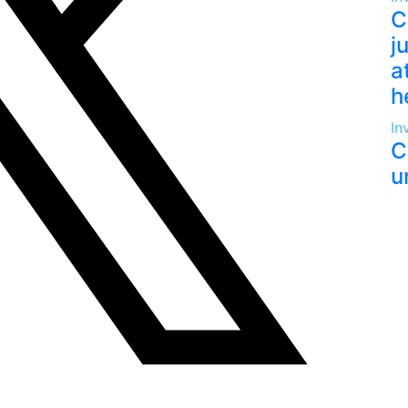
C
j
a
h
In
C
u