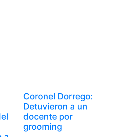
:
Coronel Dorrego:
Detuvieron a un
del
docente por
grooming
ó a