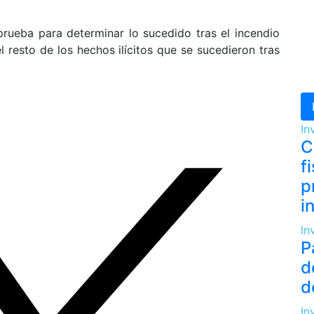
prueba para determinar lo sucedido tras el incendio
el resto de los hechos ilícitos que se sucedieron tras
In
C
f
p
i
In
P
d
d
In