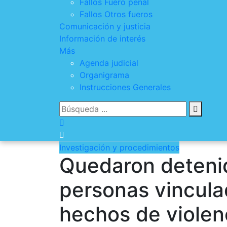
Fallos Fuero penal
Fallos Otros fueros
Comunicación y justicia
Información de interés
Más
Agenda judicial
Organigrama
Instrucciones Generales
Investigación y procedimientos
Quedaron detenid
personas vincula
hechos de violen