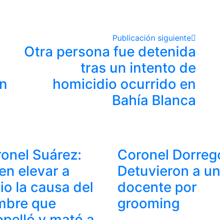
Publicación siguiente
Otra persona fue detenida
tras un intento de
en
homicidio ocurrido en
Bahía Blanca
onel Suárez:
Coronel Dorreg
en elevar a
Detuvieron a u
cio la causa del
docente por
mbre que
grooming
opelló y mató a