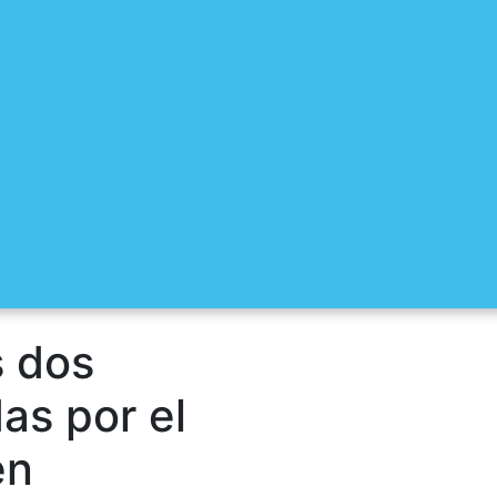
s dos
as por el
en