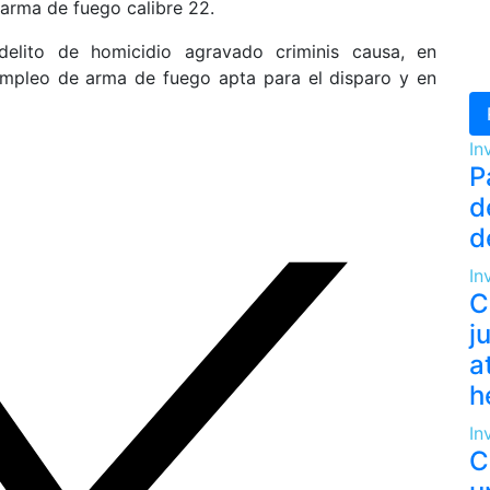
 arma de fuego calibre 22.
elito de homicidio agravado criminis causa, en
empleo de arma de fuego apta para el disparo y en
In
P
d
d
In
C
j
a
h
In
C