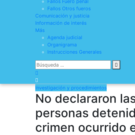
Fallos Fuero penal
Fallos Otros fueros
Comunicación y justicia
Información de interés
Más
Agenda judicial
Organigrama
Instrucciones Generales
Investigación y procedimientos
No declararon la
personas detenid
crimen ocurrido 