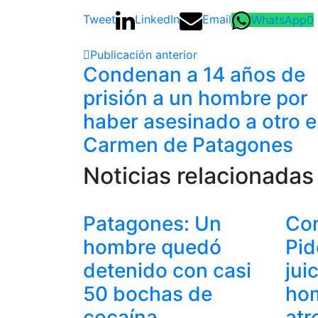
Tweet
LinkedIn
Email
WhatsApp
0
Publicación anterior
Condenan a 14 años de
prisión a un hombre por
haber asesinado a otro 
Carmen de Patagones
Noticias relacionadas
Patagones: Un
Cor
hombre quedó
Pid
detenido con casi
jui
50 bochas de
ho
cocaína
atr