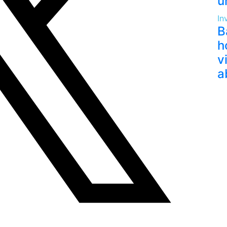
u
In
B
h
v
a