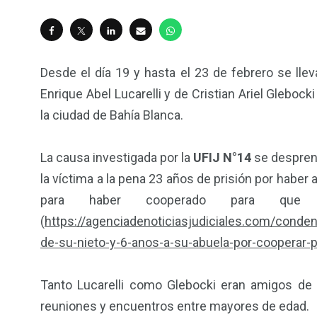
Desde el día 19 y hasta el 23 de febrero se lleva
Enrique Abel Lucarelli y de Cristian Ariel Glebo
la ciudad de Bahía Blanca.
648
0
La causa investigada por la
UFIJ N°14
se desprend
la víctima a la pena 23 años de prisión por haber 
Fallos Fuero penal
Fallos Otros 
para haber cooperado para que
(
https://agenciadenoticiasjudiciales.com/conde
de-su-nieto-y-6-anos-a-su-abuela-por-cooperar-
74
1131
Tanto Lucarelli como Glebocki eran amigos de l
Información de
Investigaci
reuniones y encuentros entre mayores de edad.