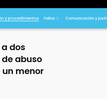
ión y procedimientos
Fallos
Comunicación y justi
 a dos
o de abuso
e un menor