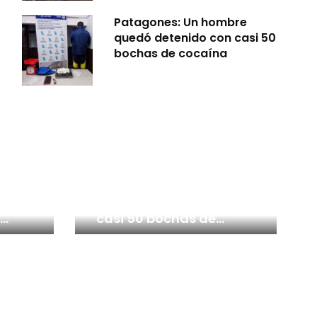
Patagones: Un hombre
quedó detenido con casi 50
bochas de cocaína
o
Patagones: Un hombre
Cero
quedó detenido con
casi 50 bochas de
cocaína