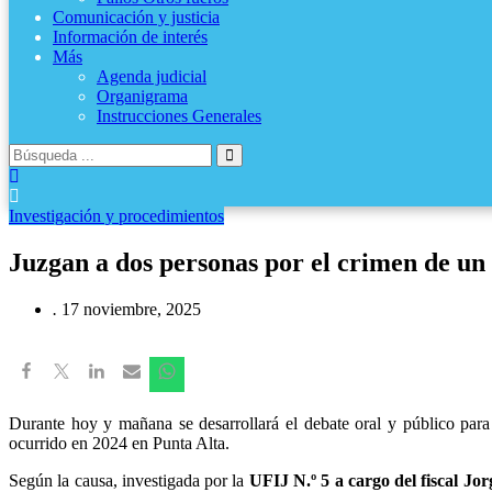
Comunicación y justicia
Información de interés
Más
Agenda judicial
Organigrama
Instrucciones Generales
Investigación y procedimientos
Juzgan a dos personas por el crimen de u
.
17 noviembre, 2025
Durante hoy y mañana se desarrollará el debate oral y público pa
ocurrido en 2024 en Punta Alta.
Según la causa, investigada por la
UFIJ N.º 5 a cargo del fiscal Jor