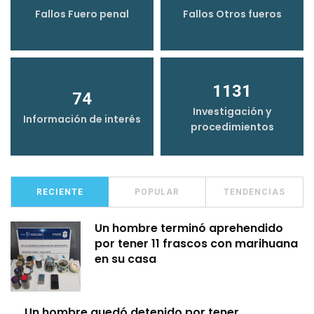
Fallos Fuero penal
Fallos Otros fueros
1131
74
Investigación y
Información de interés
procedimientos
RECIENTE
POPULAR
TENDENCIAS
Un hombre terminó aprehendido
por tener 11 frascos con marihuana
en su casa
Un hombre quedó detenido por tener