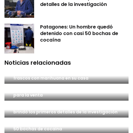
detalles de la investigación
Patagones: Un hombre quedó
detenido con casi 50 bochas de
cocaína
Noticias relacionadas
Un hombre terminó aprehendido por tener 11
frascos con marihuana en su casa
Un hombre quedó detenido por tener marihuana
para la venta
Crimen de Santiago Vega: El fiscal Del Cero
brindó los primeros detalles de la investigación
Patagones: Un hombre quedó detenido con casi
50 bochas de cocaína