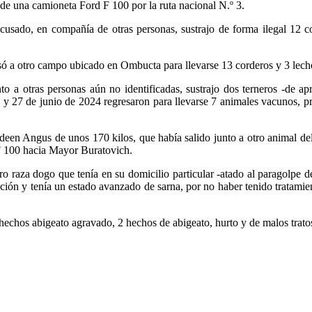
 de una camioneta Ford F 100 por la ruta nacional N.º 3.
sado, en compañía de otras personas, sustrajo de forma ilegal 12 cor
esó a otro campo ubicado en Ombucta para llevarse 13 corderos y 3 lech
 a otras personas aún no identificadas, sustrajo dos terneros -de ap
6 y 27 de junio de 2024 regresaron para llevarse 7 animales vacunos, p
erdeen Angus de unos 170 kilos, que había salido junto a otro animal de
 F 100 hacia Mayor Buratovich.
o raza dogo que tenía en su domicilio particular -atado al paragolpe d
ición y tenía un estado avanzado de sarna, por no haber tenido tratamie
chos abigeato agravado, 2 hechos de abigeato, hurto y de malos tratos