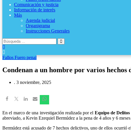
Comunicación y justicia
Información de interés
Más
Agenda judicial
Organigrama
Instrucciones Generales
Fallos Fuero penal
Condenan a un hombre por varios hechos de
.
3 noviembre, 2025
En el marco de una investigación realizada por el
Equipo de Delitos 
abreviado, a Kevin Ezequiel Bermúdez a la pena de 4 años y 6 meses po
Bermúdez está acusado de 7 hechos delictivos, uno de ellos ocurrió el