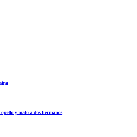
aína
tropelló y mató a dos hermanos