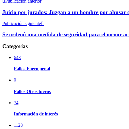
Publicación anterior
Juicio por jurados: Juzgan a un hombre por abusar d
Publicación siguiente
Se ordenó una medida de seguridad para el menor acu
Categorías
648
Fallos Fuero penal
0
Fallos Otros fueros
74
Información de interés
1128