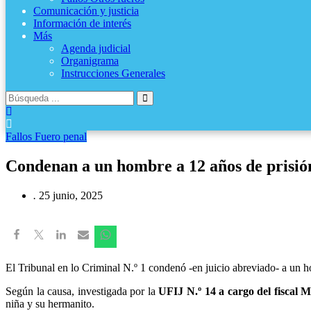
Comunicación y justicia
Información de interés
Más
Agenda judicial
Organigrama
Instrucciones Generales
Fallos Fuero penal
Condenan a un hombre a 12 años de prisión
.
25 junio, 2025
El Tribunal en lo Criminal N.º 1 condenó -en juicio abreviado- a un ho
Según la causa, investigada por la
UFIJ N.º 14 a cargo del fiscal 
niña y su hermanito.