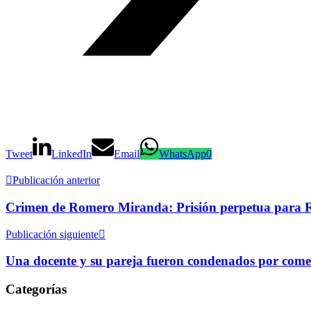
Tweet
LinkedIn
Email
WhatsApp
0
Publicación anterior
Crimen de Romero Miranda: Prisión perpetua para Ro
Publicación siguiente
Una docente y su pareja fueron condenados por come
Categorías