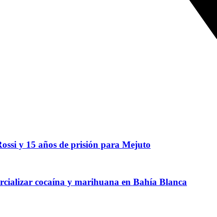
ssi y 15 años de prisión para Mejuto
rcializar cocaína y marihuana en Bahía Blanca