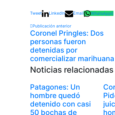
Tweet
LinkedIn
Email
WhatsApp
0
Publicación anterior
Coronel Pringles: Dos
personas fueron
detenidas por
comercializar marihuana
Noticias relacionadas
Patagones: Un
Cor
hombre quedó
Pid
detenido con casi
jui
50 bochas de
ho