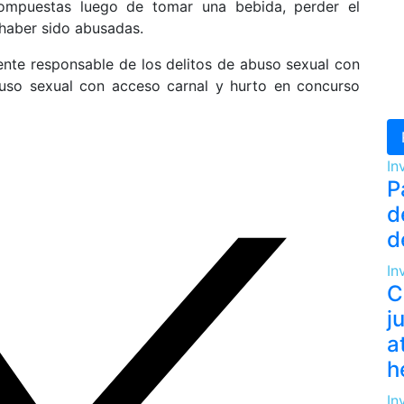
scompuestas luego de tomar una bebida, perder el
haber sido abusadas.
te responsable de los delitos de abuso sexual con
uso sexual con acceso carnal y hurto en concurso
In
P
d
d
In
C
j
a
h
In