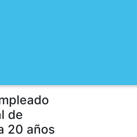
empleado
l de
a 20 años