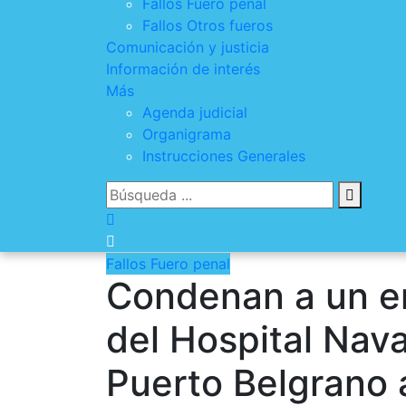
Fallos Fuero penal
Fallos Otros fueros
Comunicación y justicia
Información de interés
Más
Agenda judicial
Organigrama
Instrucciones Generales
Fallos Fuero penal
Condenan a un 
del Hospital Nava
Puerto Belgrano 