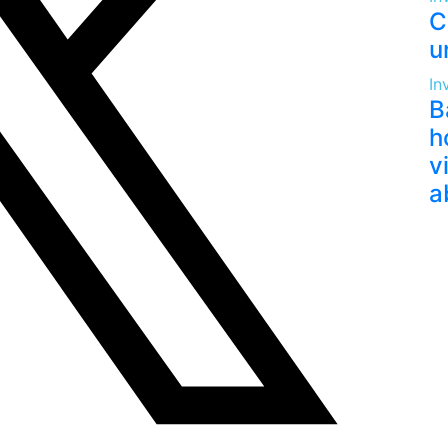
C
u
In
B
h
v
a