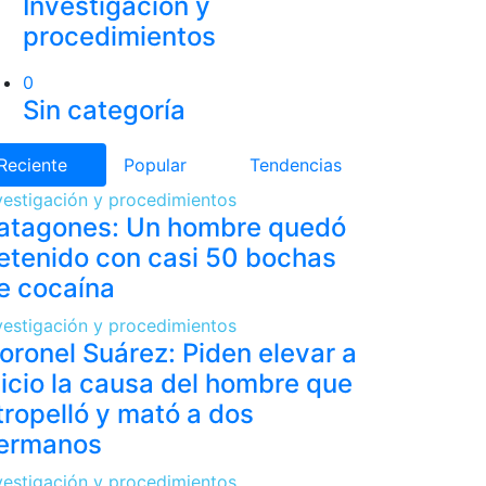
Investigación y
procedimientos
0
Sin categoría
Reciente
Popular
Tendencias
vestigación y procedimientos
atagones: Un hombre quedó
etenido con casi 50 bochas
e cocaína
vestigación y procedimientos
oronel Suárez: Piden elevar a
uicio la causa del hombre que
tropelló y mató a dos
ermanos
vestigación y procedimientos